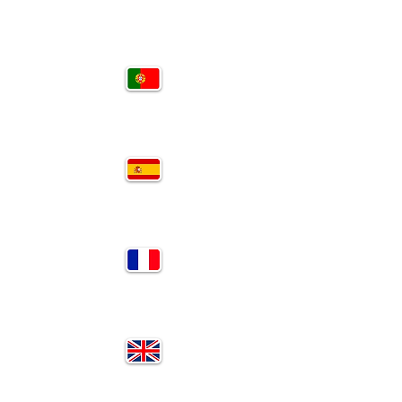
PT
SP
FR
EN
RU