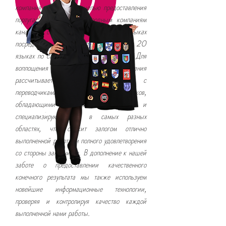
компания, созданная с целью предоставления
португальским и международным компаниям
каналов связи на различных языках
посредством оказания услуг на более чем 20
языках по самым различным тематикам. Для
воплощения этой цели в жизнь компания
рассчитывает на сотрудничество с
переводчиками-носителями языков,
обладающими проверенным опытом и
специализирующимися в самых разных
областях, что служит залогом отлично
выполненной работы и полного удовлетворения
со стороны заказчиков. В дополнение к нашей
заботе о предоставлении качественного
конечного результата мы также используем
новейшие информационные технологии,
проверяя и контролируя качество каждой
выполненной нами работы.