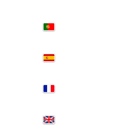
PT
SP
FR
EN
RU