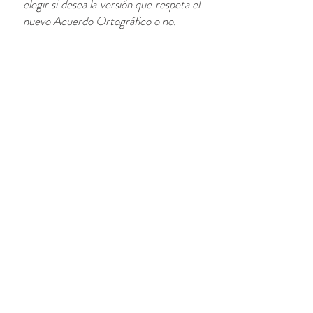
elegir si desea la versión que respeta el
nuevo Acuerdo Ortográfico o no.
Póngase en contacto con nosotros
MD-TRAD, Unipessoal Lda ofrece
formación en idiomas destinada a
empresas y particulares. Este
servicio se encuentra disponible para
castellano, francés y portugués en el