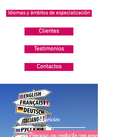
Idiomas y ámbitos de especialización
Clientes
Testimonios
Contactos
Servicios
Póngase en contacto con nosotros