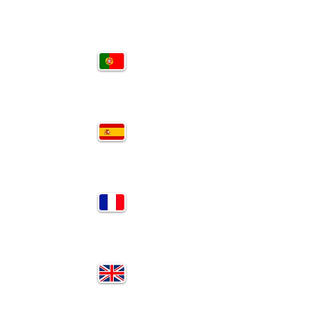
PT
SP
FR
EN
RU