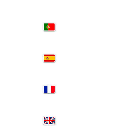
PT
SP
FR
EN
RU