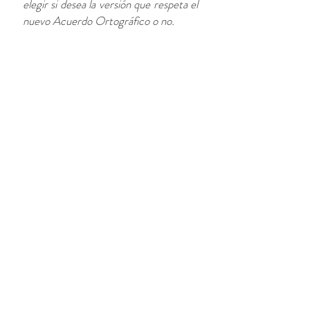
elegir si desea la versión que respeta el
nuevo Acuerdo Ortográfico o no.
Póngase en contacto con nosotros
MD-TRAD, Unipessoal Lda ofrece
formación en idiomas destinada a
empresas y particulares. Este
servicio se encuentra disponible para
castellano, francés y portugués en el