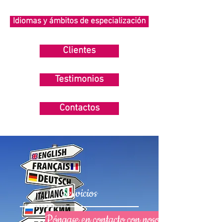
Idiomas y ámbitos de especialización
Clientes
Testimonios
Contactos
Servicios
Póngase en contacto con nosotros