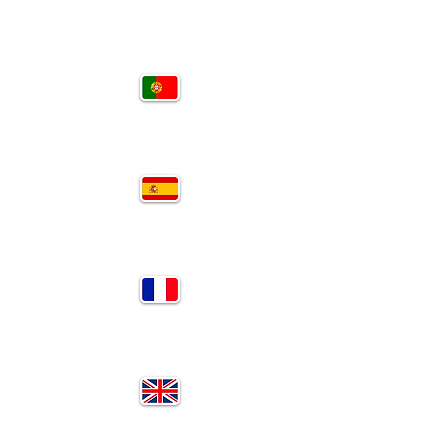
PT
SP
FR
EN
RU