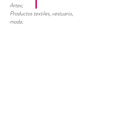
Artes;
Productos textiles, vestuario,
moda;
Automóvil;
Certificados, diplomas, currículos;
Cine, películas, televisión;
Ciencias;
Comercio internacional;
Cosméticos/belleza;
Cocina/culinaria;
Deporte;
Derecho;
Economía;
Enseñanza/pedagogía;
Ingeniería;
Finanzas;