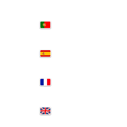
PT
SP
FR
EN
RU