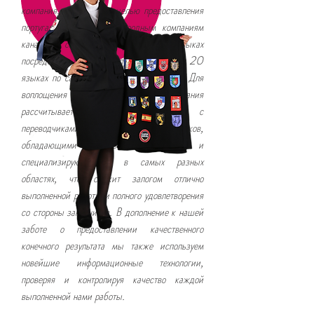
компания, созданная с целью предоставления
португальским и международным компаниям
каналов связи на различных языках
посредством оказания услуг на более чем 20
языках по самым различным тематикам. Для
воплощения этой цели в жизнь компания
рассчитывает на сотрудничество с
переводчиками-носителями языков,
обладающими проверенным опытом и
специализирующимися в самых разных
областях, что служит залогом отлично
выполненной работы и полного удовлетворения
со стороны заказчиков. В дополнение к нашей
заботе о предоставлении качественного
конечного результата мы также используем
новейшие информационные технологии,
проверяя и контролируя качество каждой
выполненной нами работы.