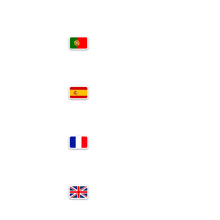
PT
SP
FR
EN
RU